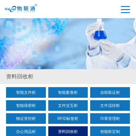
资料回收柜
智能文件柜
智能案卷柜
自助取证柜
智能保密柜
文件交互柜
文件流转柜
物证管控柜
RFID标签柜
印章管理柜
办公用品柜
资料回收柜
智能柜定制